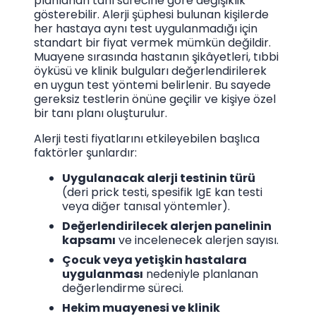
planlanan tanı sürecine göre değişiklik
gösterebilir. Alerji şüphesi bulunan kişilerde
her hastaya aynı test uygulanmadığı için
standart bir fiyat vermek mümkün değildir.
Muayene sırasında hastanın şikâyetleri, tıbbi
öyküsü ve klinik bulguları değerlendirilerek
en uygun test yöntemi belirlenir. Bu sayede
gereksiz testlerin önüne geçilir ve kişiye özel
bir tanı planı oluşturulur.
Alerji testi fiyatlarını etkileyebilen başlıca
faktörler şunlardır:
Uygulanacak alerji testinin türü
(deri prick testi, spesifik IgE kan testi
veya diğer tanısal yöntemler).
Değerlendirilecek alerjen panelinin
kapsamı
ve incelenecek alerjen sayısı.
Çocuk veya yetişkin hastalara
uygulanması
nedeniyle planlanan
değerlendirme süreci.
Hekim muayenesi ve klinik