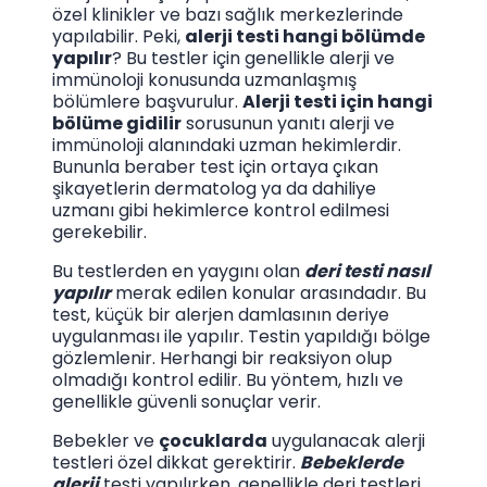
özel klinikler ve bazı sağlık merkezlerinde
yapılabilir. Peki,
alerji testi hangi bölümde
yapılır
? Bu testler için genellikle alerji ve
immünoloji konusunda uzmanlaşmış
bölümlere başvurulur.
Alerji testi için hangi
bölüme gidilir
sorusunun yanıtı alerji ve
immünoloji alanındaki uzman hekimlerdir.
Bununla beraber test için ortaya çıkan
şikayetlerin dermatolog ya da dahiliye
uzmanı gibi hekimlerce kontrol edilmesi
gerekebilir.
Bu testlerden en yaygını olan
deri testi nasıl
yapılır
merak edilen konular arasındadır. Bu
test, küçük bir alerjen damlasının deriye
uygulanması ile yapılır. Testin yapıldığı bölge
gözlemlenir. Herhangi bir reaksiyon olup
olmadığı kontrol edilir. Bu yöntem, hızlı ve
genellikle güvenli sonuçlar verir.
Bebekler ve
çocuklarda
uygulanacak alerji
testleri özel dikkat gerektirir.
Bebeklerde
alerji
testi yapılırken, genellikle deri testleri