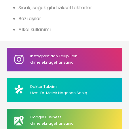
Sıcak, soğuk gibi fiziksel faktörler
Bazı aşılar
Alkol kullanımı
Instagram’dan Takip Edin!
drmeleknagehansanic
Doktor Takvimi
Uzm. Dr. Melek Nagehan Saniç
Google Business
drmeleknagehansanic