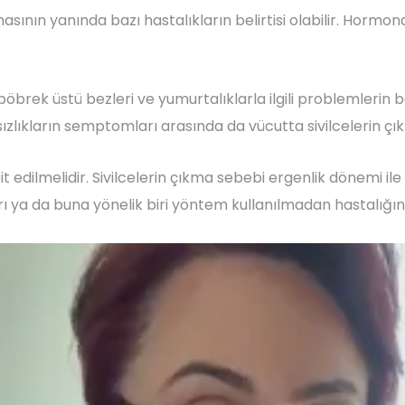
asının yanında bazı hastalıkların belirtisi olabilir. Horm
brek üstü bezleri ve yumurtalıklarla ilgili problemlerin be
atsızlıkların semptomları arasında da vücutta sivilcelerin ç
it edilmelidir. Sivilcelerin çıkma sebebi ergenlik dönemi ile
ı ya da buna yönelik biri yöntem kullanılmadan hastalığın ak