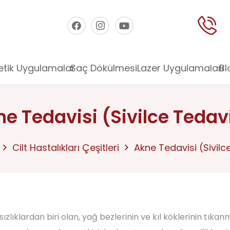
etik Uygulamalar
Saç Dökülmesi
Lazer Uygulamaları
Bl
e Tedavisi (Sivilce Tedav
Cilt Hastalıkları Çeşitleri
Akne Tedavisi (Sivilc
zlıklardan biri olan, yağ bezlerinin ve kıl köklerinin tıkanm