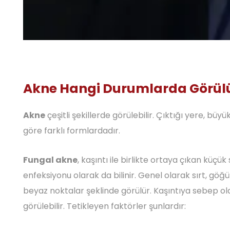
Akne Hangi Durumlarda Görül
Akne
çeşitli şekillerde görülebilir. Çıktığı yere, büyü
göre farklı formlardadır.
Fungal akne
, kaşıntı ile birlikte ortaya çıkan küçük s
enfeksiyonu olarak da bilinir. Genel olarak sırt, göğü
beyaz noktalar şeklinde görülür. Kaşıntıya sebep oldu
görülebilir. Tetikleyen faktörler şunlardır: