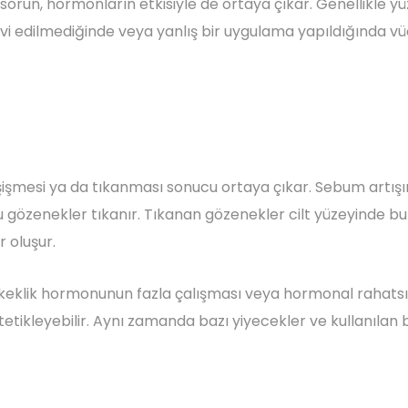
 sorun, hormonların etkisiyle de ortaya çıkar. Genellikle yü
avi edilmediğinde veya yanlış bir uygulama yapıldığında vüc
 şişmesi ya da tıkanması sonucu ortaya çıkar. Sebum artışı
cu gözenekler tıkanır. Tıkanan gözenekler cilt yüzeyinde b
r oluşur.
rkeklik hormonunun fazla çalışması veya hormonal rahatsızl
ler tetikleyebilir. Aynı zamanda bazı yiyecekler ve kullanılan 