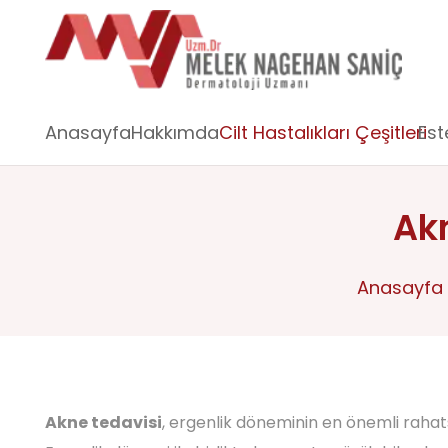
Anasayfa
Hakkımda
Cilt Hastalıkları Çeşitleri
Est
Akn
Anasayfa
Akne tedavisi
, ergenlik döneminin en önemli rahatsı