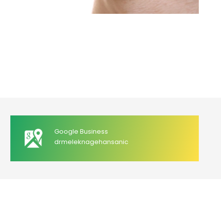
Google Business
drmeleknagehansanic