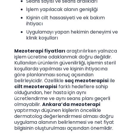
Seans sayısı ve seans aralıkları
İşlem yapılacak alanın genişliği
Kişinin cilt hassasiyeti ve ek bakım
ihtiyacı
Uygulamayı yapan hekimin deneyimi ve
klinik koşulları
Mezoterapi fiyatları
araştırılırken yalnızca
işlem ücretine odaklanmak doğru değildir.
Kullanılan ürünlerin güvenilirliği, işlemin steril
koşullarda yapılması ve kişinin ihtiyacına
göre planlanması sonuç açısından
belirleyicidir. Özellikle
saç mezoterapisi
ile
cilt mezoterapisi
farklı hedeflere sahip
olduğundan, her hasta için aynı
ücretlendirme ve aynı seans planı geçerli
olmayabilir.
Ankara’da mezoterapi
yaptırmayı düşünen kişilerin öncelikle
dermatolog değerlendirmesi alması doğru
uygulama alanının belirlenmesi ve net fiyat
bilgisinin oluşturulması açısından önemlidir.