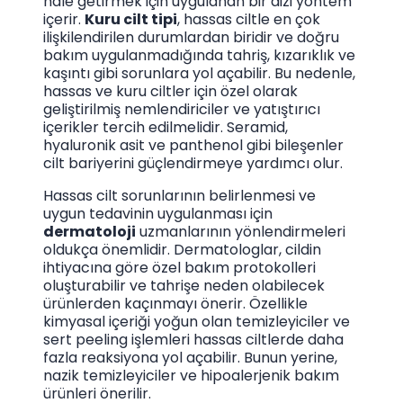
hale getirmek için uygulanan bir dizi yöntem
içerir.
Kuru cilt tipi
, hassas ciltle en çok
ilişkilendirilen durumlardan biridir ve doğru
bakım uygulanmadığında tahriş, kızarıklık ve
kaşıntı gibi sorunlara yol açabilir. Bu nedenle,
hassas ve kuru ciltler için özel olarak
geliştirilmiş nemlendiriciler ve yatıştırıcı
içerikler tercih edilmelidir. Seramid,
hyaluronik asit ve panthenol gibi bileşenler
cilt bariyerini güçlendirmeye yardımcı olur.
Hassas cilt sorunlarının belirlenmesi ve
uygun tedavinin uygulanması için
dermatoloji
uzmanlarının yönlendirmeleri
oldukça önemlidir. Dermatologlar, cildin
ihtiyacına göre özel bakım protokolleri
oluşturabilir ve tahrişe neden olabilecek
ürünlerden kaçınmayı önerir. Özellikle
kimyasal içeriği yoğun olan temizleyiciler ve
sert peeling işlemleri hassas ciltlerde daha
fazla reaksiyona yol açabilir. Bunun yerine,
nazik temizleyiciler ve hipoalerjenik bakım
ürünleri önerilir.